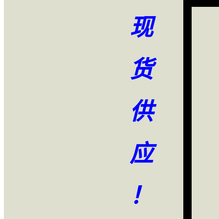
现
货
供
应
！