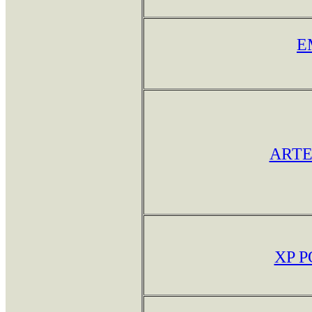
E
ARTE
XP 